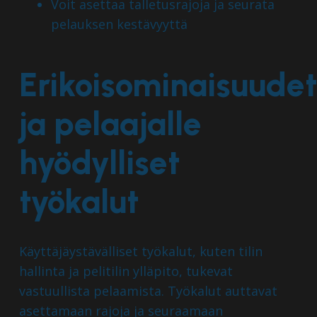
Voit asettaa talletusrajoja ja seurata
pelauksen kestävyyttä
Erikoisominaisuudet
ja pelaajalle
hyödylliset
työkalut
Käyttäjäystävälliset työkalut, kuten tilin
hallinta ja pelitilin ylläpito, tukevat
vastuullista pelaamista. Työkalut auttavat
asettamaan rajoja ja seuraamaan