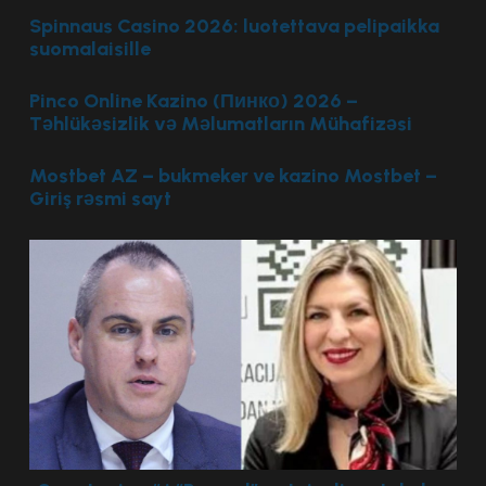
Spinnaus Casino 2026: luotettava pelipaikka
suomalaisille
Pinco Online Kazino (Пинко) 2026 –
Təhlükəsizlik və Məlumatların Mühafizəsi
Mostbet AZ – bukmeker ve kazino Mostbet –
Giriş rəsmi sayt