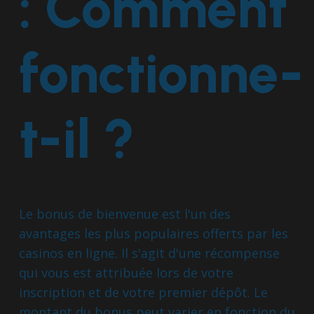
: Comment
fonctionne-
t-il ?
Le bonus de bienvenue est l'un des
avantages les plus populaires offerts par les
casinos en ligne. Il s'agit d'une récompense
qui vous est attribuée lors de votre
inscription et de votre premier dépôt. Le
montant du bonus peut varier en fonction du