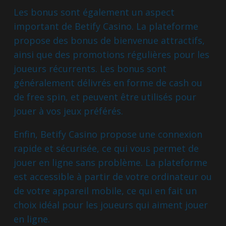
Les bonus sont également un aspect
important de Betify Casino. La plateforme
propose des bonus de bienvenue attractifs,
ainsi que des promotions régulières pour les
joueurs récurrents. Les bonus sont
généralement délivrés en forme de cash ou
de free spin, et peuvent être utilisés pour
jouer à vos jeux préférés.
Enfin, Betify Casino propose une connexion
rapide et sécurisée, ce qui vous permet de
jouer en ligne sans problème. La plateforme
est accessible à partir de votre ordinateur ou
de votre appareil mobile, ce qui en fait un
choix idéal pour les joueurs qui aiment jouer
en ligne.