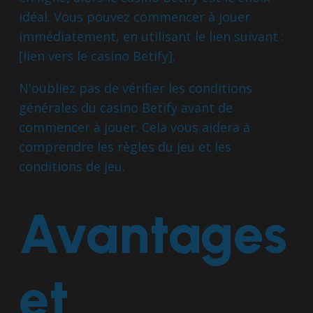
idéal. Vous pouvez commencer à jouer
immédiatement, en utilisant le lien suivant :
[lien vers le casino Betify].
N'oubliez pas de vérifier les conditions
générales du casino Betify avant de
commencer à jouer. Cela vous aidera à
comprendre les règles du jeu et les
conditions de jeu.
Avantages
et