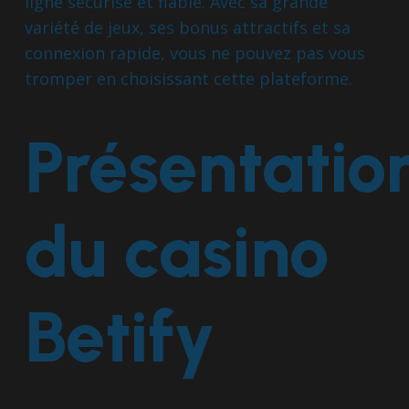
ligne sécurisé et fiable. Avec sa grande
variété de jeux, ses bonus attractifs et sa
connexion rapide, vous ne pouvez pas vous
tromper en choisissant cette plateforme.
Présentatio
du casino
Betify