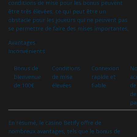
conditions de mise pour les bonus peuvent
être très élevées, ce qui peut être un
obstacle pour les joueurs qui ne peuvent pas
se permettre de faire des mises importantes.
Avantages
Inconvénients
Bonus de
Conditions
Connexion
No
bienvenue
de mise
rapide et
ac
de 100€
élevées
fiable
de
de
pa
En résumé, le casino Betify offre de
nombreux avantages, tels que le bonus de