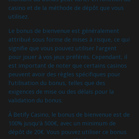
casino et de la méthode de dépôt que vous
utilisez.
Le bonus de bienvenue est généralement
attribué sous forme de mises à risque, ce qui
signifie que vous pouvez utiliser l'argent
pour jouer à vos jeux préférés. Cependant, il
est important de noter que certains casinos
peuvent avoir des règles spécifiques pour
l'utilisation du bonus, telles que des
exigences de mise ou des délais pour la
validation du bonus.
À Betify Casino, le bonus de bienvenue est de
100% jusqu'à 500€, avec un minimum de
dépôt de 20€. Vous pouvez utiliser ce bonus