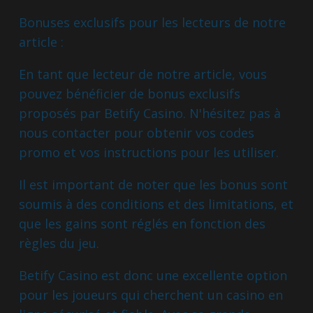
Bonuses exclusifs pour les lecteurs de notre
article :
En tant que lecteur de notre article, vous
pouvez bénéficier de bonus exclusifs
proposés par Betify Casino. N'hésitez pas à
nous contacter pour obtenir vos codes
promo et vos instructions pour les utiliser.
Il est important de noter que les bonus sont
soumis à des conditions et des limitations, et
que les gains sont réglés en fonction des
règles du jeu.
Betify Casino est donc une excellente option
pour les joueurs qui cherchent un casino en