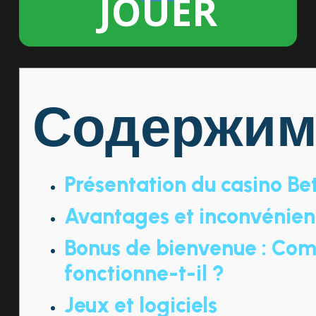
JOUER
Содержим
Présentation du casino Bet
Avantages et inconvénien
Bonus de bienvenue : Co
fonctionne-t-il ?
Jeux et logiciels