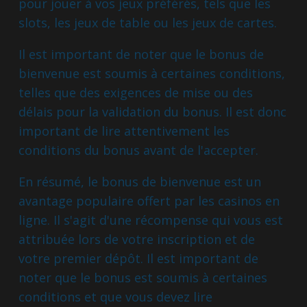
pour jouer à vos jeux préférés, tels que les
slots, les jeux de table ou les jeux de cartes.
Il est important de noter que le bonus de
bienvenue est soumis à certaines conditions,
telles que des exigences de mise ou des
délais pour la validation du bonus. Il est donc
important de lire attentivement les
conditions du bonus avant de l'accepter.
En résumé, le bonus de bienvenue est un
avantage populaire offert par les casinos en
ligne. Il s'agit d'une récompense qui vous est
attribuée lors de votre inscription et de
votre premier dépôt. Il est important de
noter que le bonus est soumis à certaines
conditions et que vous devez lire