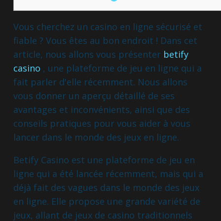
Vous cherchez un casino en ligne sécurisé et
fiable ? Vous êtes au bon endroit ! Dans cet
article, nous allons vous présenter
betify
casino
, une plateforme de jeu en ligne qui a
fait parler d'elle récemment. Nous allons
vous donner un aperçu détaillé de ses
avantages et inconvénients, ainsi que des
conseils pratiques pour vous aider à vous
lancer dans le monde des jeux en ligne.
Betify Casino est une plateforme de jeu en
ligne qui a été lancée récemment, mais qui a
déjà fait des vagues dans le monde des jeux
en ligne. Elle propose une grande variété de
jeux, allant de jeux de casino traditionnels