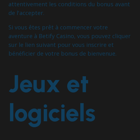
attentivement les conditions du bonus avant
de l'accepter.
Si vous êtes prêt à commencer votre
aventure à Betify Casino, vous pouvez cliquer
sur le lien suivant pour vous inscrire et
bénéficier de votre bonus de bienvenue.
Jeux et
logiciels